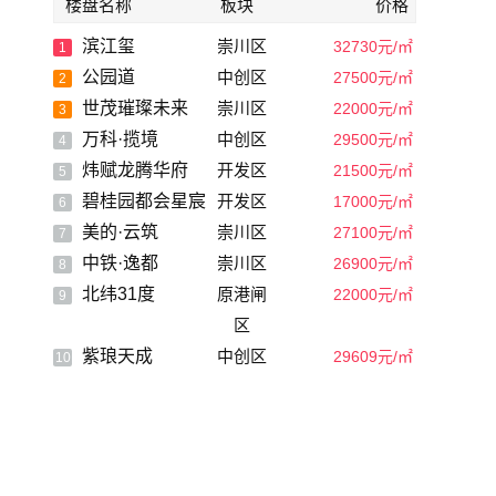
楼盘名称
板块
价格
滨江玺
崇川区
32730元/㎡
1
公园道
中创区
27500元/㎡
2
世茂璀璨未来
崇川区
22000元/㎡
3
万科·揽境
中创区
29500元/㎡
4
炜赋龙腾华府
开发区
21500元/㎡
5
碧桂园都会星宸
开发区
17000元/㎡
6
美的·云筑
崇川区
27100元/㎡
7
中铁·逸都
崇川区
26900元/㎡
8
北纬31度
原港闸
22000元/㎡
9
区
紫琅天成
中创区
29609元/㎡
10