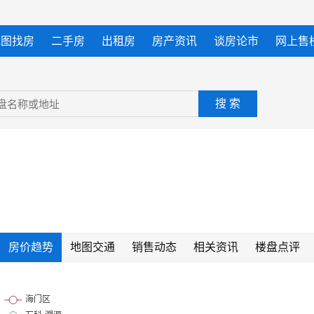
地图找房
二手房
出租房
房产资讯
谈房论市
网上售
搜 索
房价趋势
地图交通
销售动态
相关资讯
楼盘点评