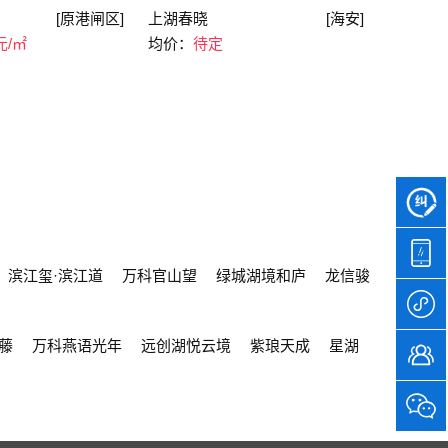
[原港闸区]
上湖春晓
[海安]
元/㎡
均价：
待定
滨江玺·滨江道
万科官山望
绿城湖境和庐
龙信骏
藤
万科燕语光年
远创湖悦云境
紫琅天成
星湖