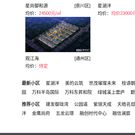
星尚御和源
[崇川区]
星湖泮
均价：
24500元/㎡
均价：
均价23000
观江海
[通州区]
均价：
待定
最新小区
星湖泮
美的云筑
世茂璀璨未来
桂语
园
万科半岛国际
万科东昇和院
绿城溪上雲庐
碧
推荐小区
建发御珑湾
公园道
紫琅天成
天皓名
泮
金鹰尚府
五龙云璟
融创时代中心
融信澜宸