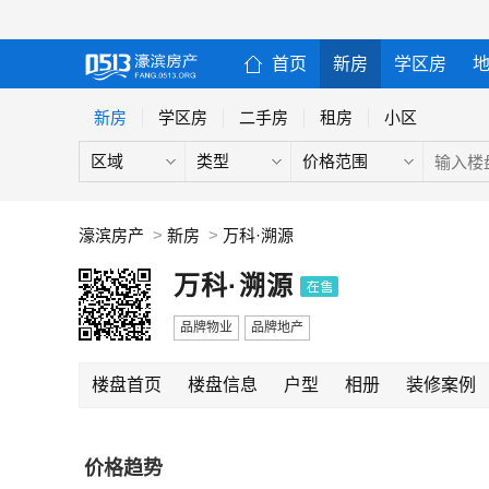
首页
新房
学区房
新房
学区房
二手房
租房
小区
区域
类型
价格范围
濠滨房产
>
新房
>
万科·溯源
万科·溯源
品牌物业
品牌地产
楼盘首页
楼盘信息
户型
相册
装修案例