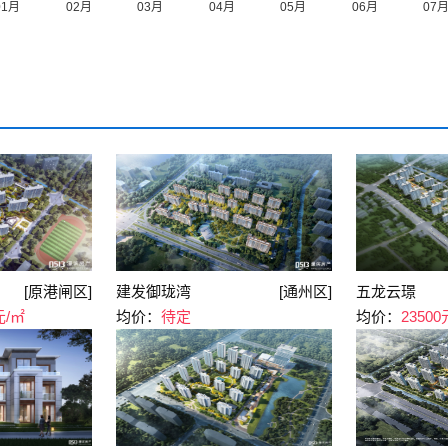
[原港闸区]
建发御珑湾
[通州区]
五龙云璟
元/㎡
均价：
待定
均价：
23500