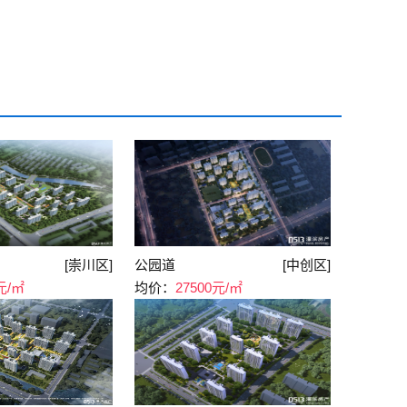
[崇川区]
公园道
[中创区]
元/㎡
均价：
27500元/㎡