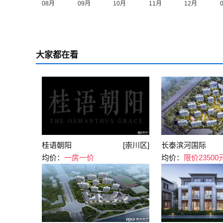
大家都在看
桂语朝阳
[崇川区]
长泰滨河国际
均价：
一房一价
均价：
限价23500