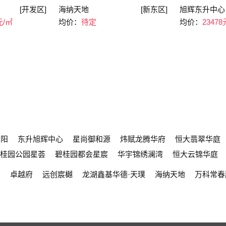
[开发区]
海纳天地
[新东区]
旭辉东升中心
元/㎡
均价：
待定
均价：
23478
朝阳
东升旭辉中心
星尚御和源
炜赋龙腾华府
恒大翡翠华庭
桂园公园星荟
碧桂园都会星宸
华宇锦绣澜湾
恒大云锦华庭
邸
卓越府
远创宸樾
龙湖鑫基华德·天璞
海纳天地
万科常春