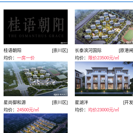
桂语朝阳
[崇川区]
长泰滨河国际
[原港闸
均价：
一房一价
均价：
限价23500元/㎡
星尚御和源
[崇川区]
星湖泮
[开发
均价：
24500元/㎡
均价：
均价23000元/㎡