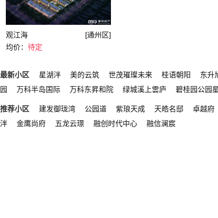
观江海
[通州区]
均价：
待定
最新小区
星湖泮
美的云筑
世茂璀璨未来
桂语朝阳
东升
园
万科半岛国际
万科东昇和院
绿城溪上雲庐
碧桂园公园
推荐小区
建发御珑湾
公园道
紫琅天成
天皓名邸
卓越府
泮
金鹰尚府
五龙云璟
融创时代中心
融信澜宸